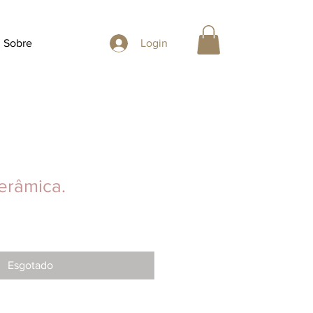
Sobre
Login
erâmica.
Esgotado